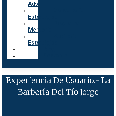
Ads
Consultoría
Estratégica
Programa
Mentoría
Auditoría
Estratégica
Blog
Contacto
Experiencia De Usuario.- La
Barbería Del Tío Jorge